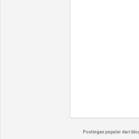
n
t
a
r
Postingan populer dari blog