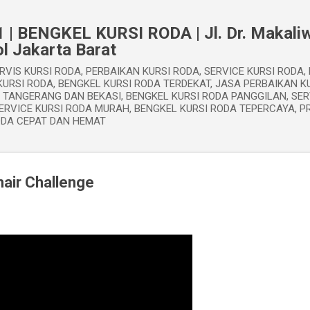
Langsung ke konten utama
 | BENGKEL KURSI RODA | Jl. Dr. Makaliw
l Jakarta Barat
RVIS KURSI RODA, PERBAIKAN KURSI RODA, SERVICE KURSI RODA,
URSI RODA, BENGKEL KURSI RODA TERDEKAT, JASA PERBAIKAN KU
, TANGERANG DAN BEKASI, BENGKEL KURSI RODA PANGGILAN, SER
ERVICE KURSI RODA MURAH, BENGKEL KURSI RODA TEPERCAYA, P
ODA CEPAT DAN HEMAT
hair Challenge