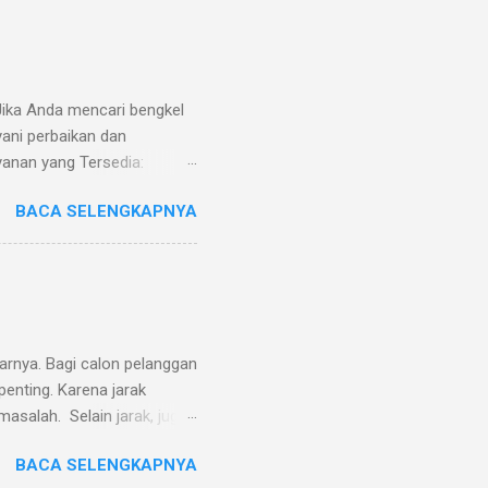
Jika Anda mencari bengkel
yani perbaikan dan
yanan yang Tersedia:
dan lipatan Perbaikan
BACA SELENGKAPNYA
Alamat Bengkel: Bengkel
onal: Senin – Sabtu, 08.00
 asli Layanan jemput-antar
terasa tidak nyaman
tarnya. Bagi calon pelanggan
penting. Karena jarak
masalah. Selain jarak, juga
r jarak tersebut. Kami juga
BACA SELENGKAPNYA
 melayani same day service