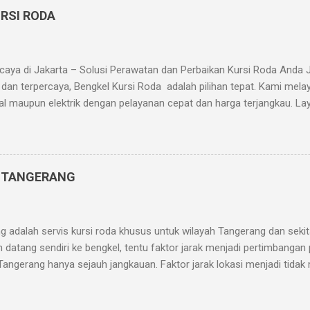
RSI RODA
aya di Jakarta – Solusi Perawatan dan Perbaikan Kursi Roda Anda 
 dan terpercaya, Bengkel Kursi Roda adalah pilihan tepat. Kami mela
l maupun elektrik dengan pelayanan cepat dan harga terjangkau. La
si roda Penggantian bantalan duduk dan sandaran Servis sistem rem 
Pengelasan dan penguatan rangka Penjualan suku cadang kursi roda 
 1 No. 7, Grogol, Jakarta Barat Telp/WA: 0819-3261-8088 Jam Operasi
 Kami? Teknisi berpengalaman dan terlatih Suku cadang lengkap dan
A TANGERANG
a) Garansi servis hingga 1 bulan Apakah kursi roda Anda rusak atau 
ingga makin...
g adalah servis kursi roda khusus untuk wilayah Tangerang dan seki
in datang sendiri ke bengkel, tentu faktor jarak menjadi pertimbangan 
Tangerang hanya sejauh jangkauan. Faktor jarak lokasi menjadi tidak 
s jalan. Semakin mudah dijangkau, semakin berpengaruh relatif fakto
service ke alamat pelanggan di mana pun mereka berada. Kami juga