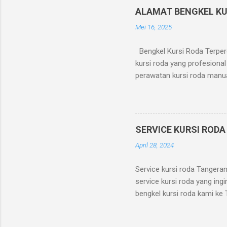
ALAMAT BENGKEL KU
Mei 16, 2025
Bengkel Kursi Roda Terperc
kursi roda yang profesional
perawatan kursi roda manua
Perbaikan roda dan ban kur
motor kursi roda elektrik 
Kursi Roda Jl. Dr. Makaliwe
– 18.00 WIB Kenapa Memilih
SERVICE KURSI ROD
(area Jakarta dan sekitarny
April 28, 2024
digunakan? Jangan tunggu h
Service kursi roda Tangeran
service kursi roda yang ing
bengkel kursi roda kami ke 
dipertimbangkan faktor akse
menyediakan layanan home 