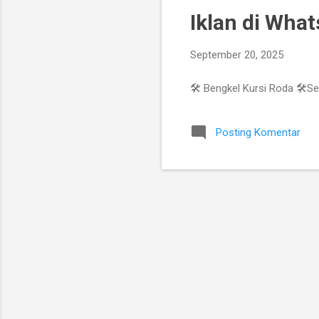
s
Iklan di Wha
t
i
September 20, 2025
n
g
🛠️ Bengkel Kursi Roda 🛠️S
a
n
Posting Komentar