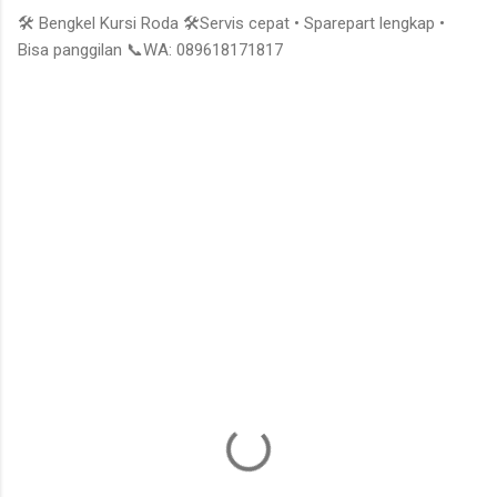
🛠️ Bengkel Kursi Roda 🛠️Servis cepat • Sparepart lengkap •
Bisa panggilan 📞WA: 089618171817
K
o
m
e
n
t
a
r