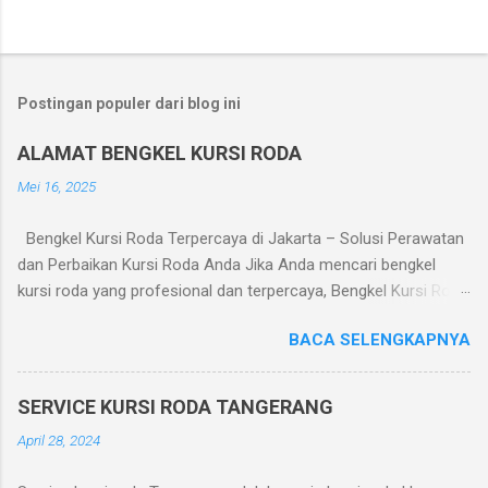
Postingan populer dari blog ini
ALAMAT BENGKEL KURSI RODA
Mei 16, 2025
Bengkel Kursi Roda Terpercaya di Jakarta – Solusi Perawatan
dan Perbaikan Kursi Roda Anda Jika Anda mencari bengkel
kursi roda yang profesional dan terpercaya, Bengkel Kursi Roda
adalah pilihan tepat. Kami melayani perbaikan dan perawatan
BACA SELENGKAPNYA
kursi roda manual maupun elektrik dengan pelayanan cepat dan
harga terjangkau. Layanan yang Tersedia: Perbaikan roda dan
ban kursi roda Penggantian bantalan duduk dan sandaran
SERVICE KURSI RODA TANGERANG
Servis sistem rem dan lipatan Perbaikan motor kursi roda
April 28, 2024
elektrik Pengelasan dan penguatan rangka Penjualan suku
cadang kursi roda Alamat Bengkel: Bengkel Kursi Roda Jl. Dr.