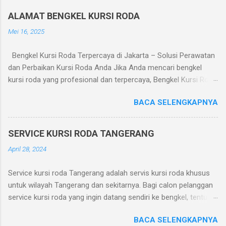
i
n
ALAMAT BENGKEL KURSI RODA
g
K
Mei 16, 2025
o
m
Bengkel Kursi Roda Terpercaya di Jakarta – Solusi Perawatan
e
n
dan Perbaikan Kursi Roda Anda Jika Anda mencari bengkel
t
kursi roda yang profesional dan terpercaya, Bengkel Kursi Roda
a
adalah pilihan tepat. Kami melayani perbaikan dan perawatan
r
BACA SELENGKAPNYA
kursi roda manual maupun elektrik dengan pelayanan cepat dan
harga terjangkau. Layanan yang Tersedia: Perbaikan roda dan
ban kursi roda Penggantian bantalan duduk dan sandaran
SERVICE KURSI RODA TANGERANG
Servis sistem rem dan lipatan Perbaikan motor kursi roda
April 28, 2024
elektrik Pengelasan dan penguatan rangka Penjualan suku
cadang kursi roda Alamat Bengkel: Bengkel Kursi Roda Jl. Dr.
Service kursi roda Tangerang adalah servis kursi roda khusus
Makaliwe 1 No. 7, Grogol, Jakarta Barat Telp/WA: 0819-3261-
untuk wilayah Tangerang dan sekitarnya. Bagi calon pelanggan
8088 Jam Operasional: Senin – Sabtu, 08.00 – 18.00 WIB
service kursi roda yang ingin datang sendiri ke bengkel, tentu
Kenapa Memilih Kami? Teknisi berpengalaman dan terlatih Suku
faktor jarak menjadi pertimbangan penting. Karena jarak
cadang lengkap dan asli Layanan jemput-antar (area Jakarta
BACA SELENGKAPNYA
bengkel kursi roda kami ke Tangerang hanya sejauh jangkauan.
dan sekitarnya) Garansi servis hingga 1 bulan Apakah kursi