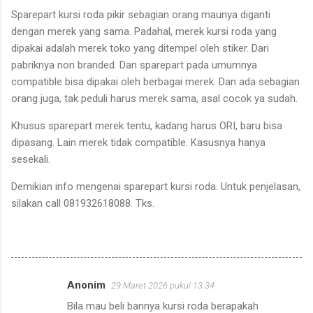
Sparepart kursi roda pikir sebagian orang maunya diganti
dengan merek yang sama. Padahal, merek kursi roda yang
dipakai adalah merek toko yang ditempel oleh stiker. Dari
pabriknya non branded. Dan sparepart pada umumnya
compatible bisa dipakai oleh berbagai merek. Dan ada sebagian
orang juga, tak peduli harus merek sama, asal cocok ya sudah.
Khusus sparepart merek tentu, kadang harus ORI, baru bisa
dipasang. Lain merek tidak compatible. Kasusnya hanya
sesekali.
Demikian info mengenai sparepart kursi roda. Untuk penjelasan,
silakan call 081932618088. Tks.
Anonim
29 Maret 2026 pukul 13.34
K
Bila mau beli bannya kursi roda berapakah
o