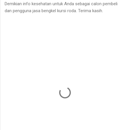
Demikian info kesehatan untuk Anda sebagai calon pembeli
dan pengguna jasa bengkel kursi roda. Terima kasih.
K
o
m
e
n
t
a
r