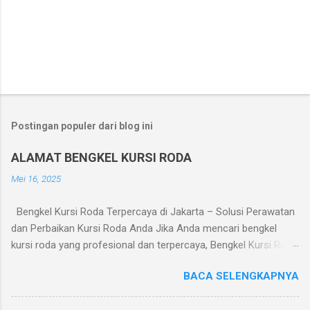
Postingan populer dari blog ini
ALAMAT BENGKEL KURSI RODA
Mei 16, 2025
Bengkel Kursi Roda Terpercaya di Jakarta – Solusi Perawatan
dan Perbaikan Kursi Roda Anda Jika Anda mencari bengkel
kursi roda yang profesional dan terpercaya, Bengkel Kursi Roda
adalah pilihan tepat. Kami melayani perbaikan dan perawatan
BACA SELENGKAPNYA
kursi roda manual maupun elektrik dengan pelayanan cepat dan
harga terjangkau. Layanan yang Tersedia: Perbaikan roda dan