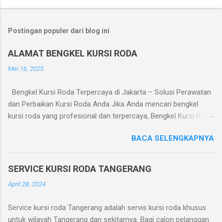
Postingan populer dari blog ini
ALAMAT BENGKEL KURSI RODA
Mei 16, 2025
Bengkel Kursi Roda Terpercaya di Jakarta – Solusi Perawatan
dan Perbaikan Kursi Roda Anda Jika Anda mencari bengkel
kursi roda yang profesional dan terpercaya, Bengkel Kursi Roda
adalah pilihan tepat. Kami melayani perbaikan dan perawatan
BACA SELENGKAPNYA
kursi roda manual maupun elektrik dengan pelayanan cepat dan
harga terjangkau. Layanan yang Tersedia: Perbaikan roda dan
ban kursi roda Penggantian bantalan duduk dan sandaran
SERVICE KURSI RODA TANGERANG
Servis sistem rem dan lipatan Perbaikan motor kursi roda
April 28, 2024
elektrik Pengelasan dan penguatan rangka Penjualan suku
cadang kursi roda Alamat Bengkel: Bengkel Kursi Roda Jl. Dr.
Service kursi roda Tangerang adalah servis kursi roda khusus
Makaliwe 1 No. 7, Grogol, Jakarta Barat Telp/WA: 0819-3261-
untuk wilayah Tangerang dan sekitarnya. Bagi calon pelanggan