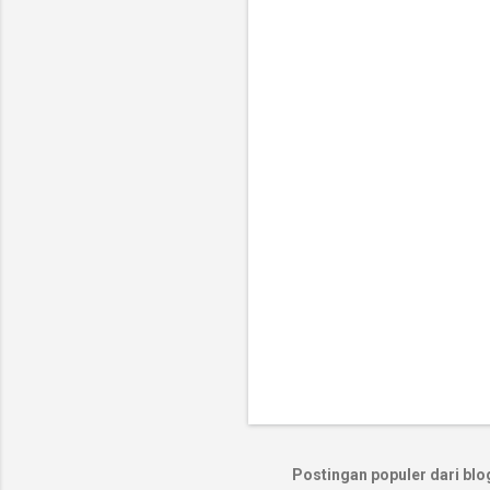
n
t
a
r
Postingan populer dari blog