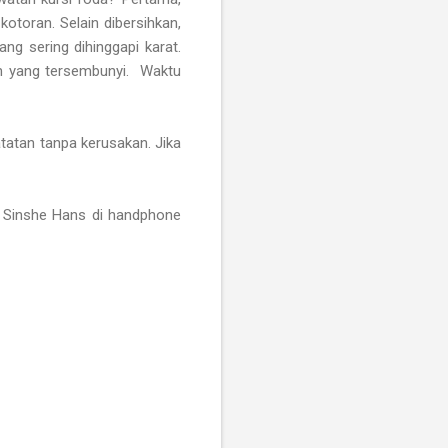
kotoran. Selain dibersihkan,
ng sering dihinggapi karat.
an yang tersembunyi. Waktu
tatan tanpa kerusakan. Jika
i Sinshe Hans di handphone