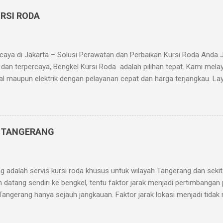
RSI RODA
aya di Jakarta – Solusi Perawatan dan Perbaikan Kursi Roda Anda 
 dan terpercaya, Bengkel Kursi Roda adalah pilihan tepat. Kami mela
l maupun elektrik dengan pelayanan cepat dan harga terjangkau. La
si roda Penggantian bantalan duduk dan sandaran Servis sistem rem 
Pengelasan dan penguatan rangka Penjualan suku cadang kursi roda 
 1 No. 7, Grogol, Jakarta Barat Telp/WA: 0819-3261-8088 Jam Operasi
 Kami? Teknisi berpengalaman dan terlatih Suku cadang lengkap dan
A TANGERANG
a) Garansi servis hingga 1 bulan Apakah kursi roda Anda rusak atau 
ingga makin...
g adalah servis kursi roda khusus untuk wilayah Tangerang dan seki
in datang sendiri ke bengkel, tentu faktor jarak menjadi pertimbangan 
Tangerang hanya sejauh jangkauan. Faktor jarak lokasi menjadi tidak 
s jalan. Semakin mudah dijangkau, semakin berpengaruh relatif fakto
service ke alamat pelanggan di mana pun mereka berada. Kami juga