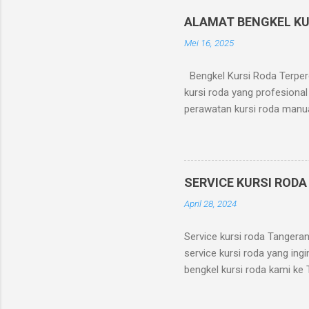
ALAMAT BENGKEL KU
Mei 16, 2025
Bengkel Kursi Roda Terperc
kursi roda yang profesional
perawatan kursi roda manua
Perbaikan roda dan ban kur
motor kursi roda elektrik 
Kursi Roda Jl. Dr. Makaliwe
– 18.00 WIB Kenapa Memilih
SERVICE KURSI ROD
(area Jakarta dan sekitarny
April 28, 2024
digunakan? Jangan tunggu h
Service kursi roda Tangeran
service kursi roda yang ing
bengkel kursi roda kami ke 
dipertimbangkan faktor akse
menyediakan layanan home 