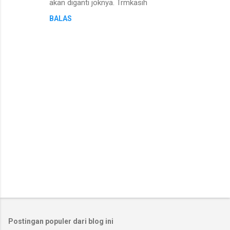
akan diganti joknya. Trmkasih
BALAS
P
o
s
t
Postingan populer dari blog ini