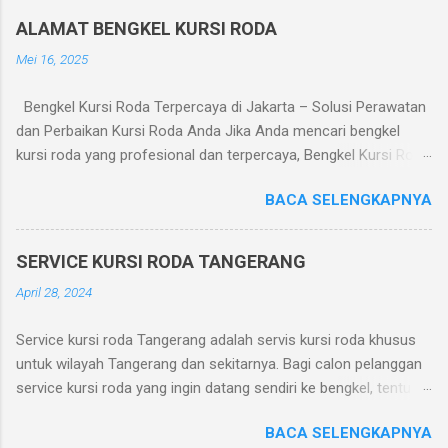
i
n
ALAMAT BENGKEL KURSI RODA
g
K
Mei 16, 2025
o
m
Bengkel Kursi Roda Terpercaya di Jakarta – Solusi Perawatan
e
n
dan Perbaikan Kursi Roda Anda Jika Anda mencari bengkel
t
kursi roda yang profesional dan terpercaya, Bengkel Kursi Roda
a
adalah pilihan tepat. Kami melayani perbaikan dan perawatan
r
BACA SELENGKAPNYA
kursi roda manual maupun elektrik dengan pelayanan cepat dan
harga terjangkau. Layanan yang Tersedia: Perbaikan roda dan
ban kursi roda Penggantian bantalan duduk dan sandaran
SERVICE KURSI RODA TANGERANG
Servis sistem rem dan lipatan Perbaikan motor kursi roda
April 28, 2024
elektrik Pengelasan dan penguatan rangka Penjualan suku
cadang kursi roda Alamat Bengkel: Bengkel Kursi Roda Jl. Dr.
Service kursi roda Tangerang adalah servis kursi roda khusus
Makaliwe 1 No. 7, Grogol, Jakarta Barat Telp/WA: 0819-3261-
untuk wilayah Tangerang dan sekitarnya. Bagi calon pelanggan
8088 Jam Operasional: Senin – Sabtu, 08.00 – 18.00 WIB
service kursi roda yang ingin datang sendiri ke bengkel, tentu
Kenapa Memilih Kami? Teknisi berpengalaman dan terlatih Suku
faktor jarak menjadi pertimbangan penting. Karena jarak
cadang lengkap dan asli Layanan jemput-antar (area Jakarta
BACA SELENGKAPNYA
bengkel kursi roda kami ke Tangerang hanya sejauh jangkauan.
dan sekitarnya) Garansi servis hingga 1 bulan Apakah kursi