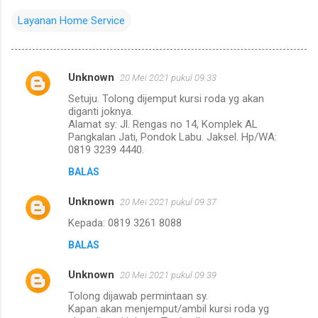
Layanan Home Service
Unknown
20 Mei 2021 pukul 09.33
K
Setuju. Tolong dijemput kursi roda yg akan
o
diganti joknya.
m
Alamat sy: Jl. Rengas no 14, Komplek AL
Pangkalan Jati, Pondok Labu. Jaksel. Hp/WA:
e
0819 3239 4440.
n
BALAS
t
Unknown
20 Mei 2021 pukul 09.37
a
Kepada: 0819 3261 8088
r
BALAS
Unknown
20 Mei 2021 pukul 09.39
Tolong dijawab permintaan sy.
Kapan akan menjemput/ambil kursi roda yg