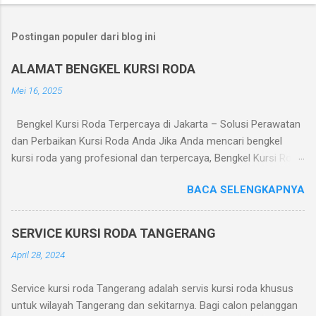
Postingan populer dari blog ini
ALAMAT BENGKEL KURSI RODA
Mei 16, 2025
Bengkel Kursi Roda Terpercaya di Jakarta – Solusi Perawatan
dan Perbaikan Kursi Roda Anda Jika Anda mencari bengkel
kursi roda yang profesional dan terpercaya, Bengkel Kursi Roda
adalah pilihan tepat. Kami melayani perbaikan dan perawatan
BACA SELENGKAPNYA
kursi roda manual maupun elektrik dengan pelayanan cepat dan
harga terjangkau. Layanan yang Tersedia: Perbaikan roda dan
ban kursi roda Penggantian bantalan duduk dan sandaran
SERVICE KURSI RODA TANGERANG
Servis sistem rem dan lipatan Perbaikan motor kursi roda
April 28, 2024
elektrik Pengelasan dan penguatan rangka Penjualan suku
cadang kursi roda Alamat Bengkel: Bengkel Kursi Roda Jl. Dr.
Service kursi roda Tangerang adalah servis kursi roda khusus
Makaliwe 1 No. 7, Grogol, Jakarta Barat Telp/WA: 0819-3261-
untuk wilayah Tangerang dan sekitarnya. Bagi calon pelanggan
8088 Jam Operasional: Senin – Sabtu, 08.00 – 18.00 WIB