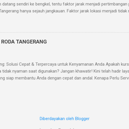
in datang sendiri ke bengkel, tentu faktor jarak menjadi pertimbangan 
Tangerang hanya sejauh jangkauan. Faktor jarak lokasi menjadi tidak 
s jalan. Semakin mudah dijangkau, semakin berpengaruh relatif fakto
service ke alamat pelanggan di mana pun mereka berada. Kami juga
ebelum pukul 12. Sebab bila lewat waktu tersebut, montir kami sed
ebelumnya. Bilamana pasar service kursi roda Tangerang bertumbu
I RODA TANGERANG
mi semakin dekat melayani kebutuhan Anda. Untuk info, call Hans 
ng: Solusi Cepat & Terpercaya untuk Kenyamanan Anda Apakah kur
 tidak nyaman saat digunakan? Jangan khawatir! Kini telah hadir laya
ang siap membantu Anda dengan cepat dan andal. Kenapa Perlu Serv
alat bantu mobilitas yang sangat penting bagi penggunanya. Jika tidak
h seperti: Ban bocor atau aus Roda sulit berputar Rem tidak berfun
kendur Servis rutin akan membantu memastikan kursi roda tetap ny
anan Kami Kami menyediakan berbagai layanan servis kursi roda, meli
ntian rem Pelumasan dan penyetelan roda Penggantian dudukan, sand
Diberdayakan oleh Blogger
truktur rangka Ka...