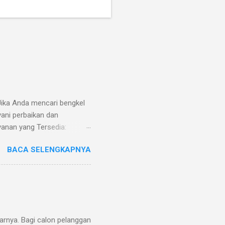
Jika Anda mencari bengkel
yani perbaikan dan
yanan yang Tersedia:
dan lipatan Perbaikan
BACA SELENGKAPNYA
Alamat Bengkel: Bengkel
onal: Senin – Sabtu, 08.00
 asli Layanan jemput-antar
terasa tidak nyaman
tarnya. Bagi calon pelanggan