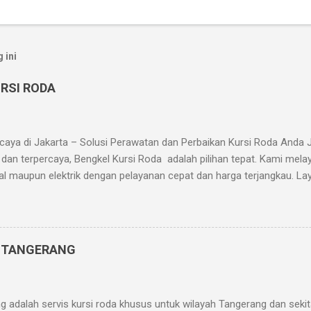
 ini
RSI RODA
aya di Jakarta – Solusi Perawatan dan Perbaikan Kursi Roda Anda 
 dan terpercaya, Bengkel Kursi Roda adalah pilihan tepat. Kami mela
l maupun elektrik dengan pelayanan cepat dan harga terjangkau. La
si roda Penggantian bantalan duduk dan sandaran Servis sistem rem 
Pengelasan dan penguatan rangka Penjualan suku cadang kursi roda 
 1 No. 7, Grogol, Jakarta Barat Telp/WA: 0819-3261-8088 Jam Operasi
 Kami? Teknisi berpengalaman dan terlatih Suku cadang lengkap dan
A TANGERANG
a) Garansi servis hingga 1 bulan Apakah kursi roda Anda rusak atau 
ingga makin...
g adalah servis kursi roda khusus untuk wilayah Tangerang dan seki