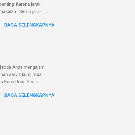
penting. Karena jarak
masalah. Selain jarak, juga
r jarak tersebut. Kami juga
BACA SELENGKAPNYA
 melayani same day service
ang melayani pesanan same
h, maka kami akan membuka
di handphone/WA 0819 3261
si roda Anda mengalami
nan servis kursi roda
is Kursi Roda Secara
 dirawat dengan baik, kursi
BACA SELENGKAPNYA
gsi optimal Dudukan atau
aman, aman, dan tahan lama
puti: Penggantian ban dan
aran, atau footrest