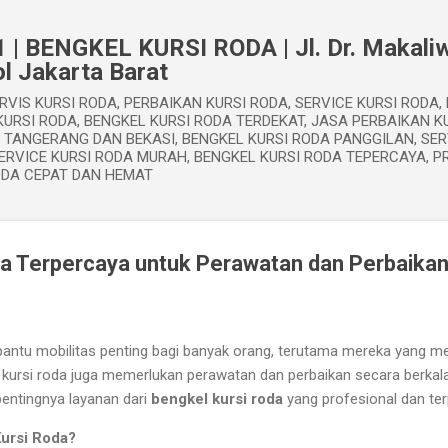
Langsung ke konten utama
 | BENGKEL KURSI RODA | Jl. Dr. Makaliw
l Jakarta Barat
RVIS KURSI RODA, PERBAIKAN KURSI RODA, SERVICE KURSI RODA,
URSI RODA, BENGKEL KURSI RODA TERDEKAT, JASA PERBAIKAN KU
, TANGERANG DAN BEKASI, BENGKEL KURSI RODA PANGGILAN, SER
ERVICE KURSI RODA MURAH, BENGKEL KURSI RODA TEPERCAYA, P
ODA CEPAT DAN HEMAT
a Terpercaya untuk Perawatan dan Perbaikan
antu mobilitas penting bagi banyak orang, terutama mereka yang memi
a, kursi roda juga memerlukan perawatan dan perbaikan secara berka
pentingnya layanan dari
bengkel kursi roda
yang profesional dan ter
ursi Roda?