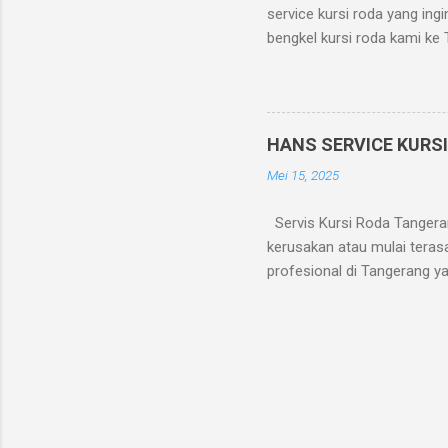
service kursi roda yang ing
bengkel kursi roda kami ke 
dipertimbangkan faktor akse
menyediakan layanan home 
apabila pesanan diterima s
day atau pesanan sehari s
HANS SERVICE KURS
cabang Tangerang, agar ka
Mei 15, 2025
8088.
Servis Kursi Roda Tangera
kerusakan atau mulai terasa
profesional di Tangerang y
Berkala? Kursi roda adalah 
roda bisa mengalami masala
sandaran rusak Baut-baut 
digunakan sehari-hari. Lay
roda Perbaikan dan pengga
Pemeriksaan dan perbaikan s