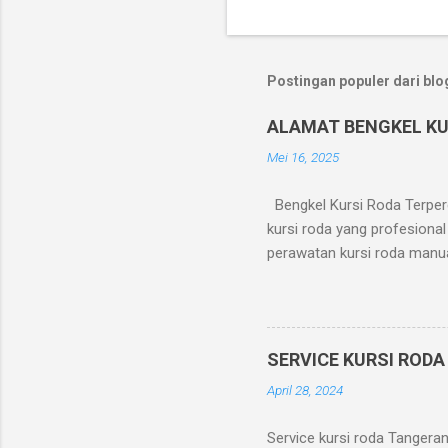
Postingan populer dari blog
ALAMAT BENGKEL KU
Mei 16, 2025
Bengkel Kursi Roda Terperc
kursi roda yang profesional
perawatan kursi roda manua
Perbaikan roda dan ban kur
motor kursi roda elektrik 
Kursi Roda Jl. Dr. Makaliwe
– 18.00 WIB Kenapa Memilih
SERVICE KURSI ROD
(area Jakarta dan sekitarny
April 28, 2024
digunakan? Jangan tunggu h
Service kursi roda Tangeran