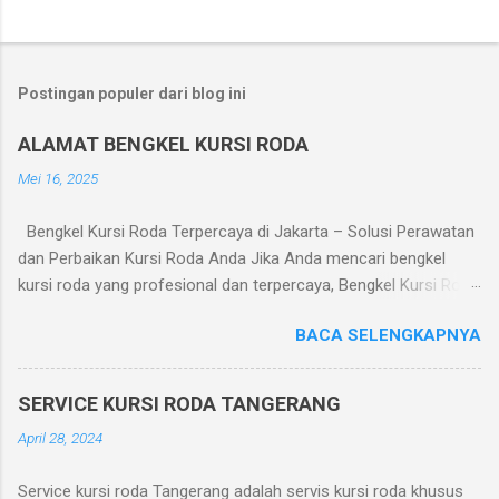
Postingan populer dari blog ini
ALAMAT BENGKEL KURSI RODA
Mei 16, 2025
Bengkel Kursi Roda Terpercaya di Jakarta – Solusi Perawatan
dan Perbaikan Kursi Roda Anda Jika Anda mencari bengkel
kursi roda yang profesional dan terpercaya, Bengkel Kursi Roda
adalah pilihan tepat. Kami melayani perbaikan dan perawatan
BACA SELENGKAPNYA
kursi roda manual maupun elektrik dengan pelayanan cepat dan
harga terjangkau. Layanan yang Tersedia: Perbaikan roda dan
ban kursi roda Penggantian bantalan duduk dan sandaran
SERVICE KURSI RODA TANGERANG
Servis sistem rem dan lipatan Perbaikan motor kursi roda
April 28, 2024
elektrik Pengelasan dan penguatan rangka Penjualan suku
cadang kursi roda Alamat Bengkel: Bengkel Kursi Roda Jl. Dr.
Service kursi roda Tangerang adalah servis kursi roda khusus
Makaliwe 1 No. 7, Grogol, Jakarta Barat Telp/WA: 0819-3261-