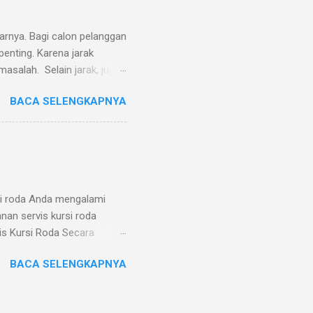
tarnya. Bagi calon pelanggan
penting. Karena jarak
masalah. Selain jarak, juga
r jarak tersebut. Kami juga
BACA SELENGKAPNYA
 melayani same day service
ang melayani pesanan same
h, maka kami akan membuka
di handphone/WA 0819 3261
si roda Anda mengalami
nan servis kursi roda
is Kursi Roda Secara
 dirawat dengan baik, kursi
BACA SELENGKAPNYA
gsi optimal Dudukan atau
aman, aman, dan tahan lama
puti: Penggantian ban dan