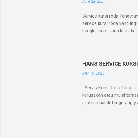
April 28, 2024
digunakan? Jangan tunggu h
Service kursi roda Tangeran
service kursi roda yang ing
bengkel kursi roda kami ke 
dipertimbangkan faktor akse
menyediakan layanan home 
apabila pesanan diterima s
day atau pesanan sehari s
HANS SERVICE KURS
cabang Tangerang, agar ka
Mei 15, 2025
8088.
Servis Kursi Roda Tangera
kerusakan atau mulai terasa
profesional di Tangerang y
Berkala? Kursi roda adalah 
roda bisa mengalami masala
sandaran rusak Baut-baut 
digunakan sehari-hari. Lay