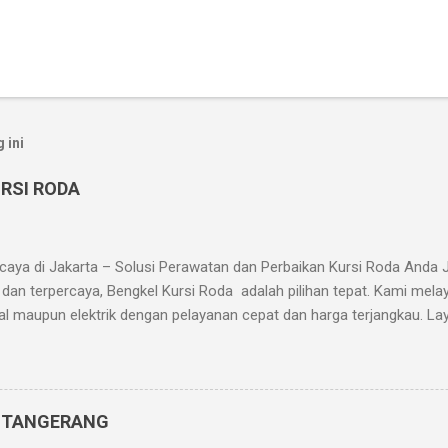
 ini
RSI RODA
aya di Jakarta – Solusi Perawatan dan Perbaikan Kursi Roda Anda 
 dan terpercaya, Bengkel Kursi Roda adalah pilihan tepat. Kami mela
l maupun elektrik dengan pelayanan cepat dan harga terjangkau. La
si roda Penggantian bantalan duduk dan sandaran Servis sistem rem 
Pengelasan dan penguatan rangka Penjualan suku cadang kursi roda 
 1 No. 7, Grogol, Jakarta Barat Telp/WA: 0819-3261-8088 Jam Operasi
 Kami? Teknisi berpengalaman dan terlatih Suku cadang lengkap dan
A TANGERANG
a) Garansi servis hingga 1 bulan Apakah kursi roda Anda rusak atau 