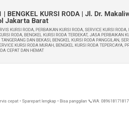
Langsung ke konten utama
 | BENGKEL KURSI RODA | Jl. Dr. Makaliw
l Jakarta Barat
RVIS KURSI RODA, PERBAIKAN KURSI RODA, SERVICE KURSI RODA,
URSI RODA, BENGKEL KURSI RODA TERDEKAT, JASA PERBAIKAN KU
, TANGERANG DAN BEKASI, BENGKEL KURSI RODA PANGGILAN, SER
ERVICE KURSI RODA MURAH, BENGKEL KURSI RODA TEPERCAYA, P
ODA CEPAT DAN HEMAT
ervis cepat • Sparepart lengkap • Bisa panggilan 📞WA: 089618171817