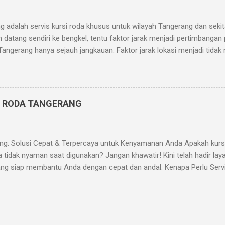
ingga makin...
g adalah servis kursi roda khusus untuk wilayah Tangerang dan seki
in datang sendiri ke bengkel, tentu faktor jarak menjadi pertimbangan 
Tangerang hanya sejauh jangkauan. Faktor jarak lokasi menjadi tidak 
s jalan. Semakin mudah dijangkau, semakin berpengaruh relatif fakto
service ke alamat pelanggan di mana pun mereka berada. Kami juga
ebelum pukul 12. Sebab bila lewat waktu tersebut, montir kami sed
ebelumnya. Bilamana pasar service kursi roda Tangerang bertumbu
I RODA TANGERANG
mi semakin dekat melayani kebutuhan Anda. Untuk info, call Hans 
ng: Solusi Cepat & Terpercaya untuk Kenyamanan Anda Apakah kur
 tidak nyaman saat digunakan? Jangan khawatir! Kini telah hadir laya
ang siap membantu Anda dengan cepat dan andal. Kenapa Perlu Serv
alat bantu mobilitas yang sangat penting bagi penggunanya. Jika tidak
h seperti: Ban bocor atau aus Roda sulit berputar Rem tidak berfun
kendur Servis rutin akan membantu memastikan kursi roda tetap ny
anan Kami Kami menyediakan berbagai layanan servis kursi roda, meli