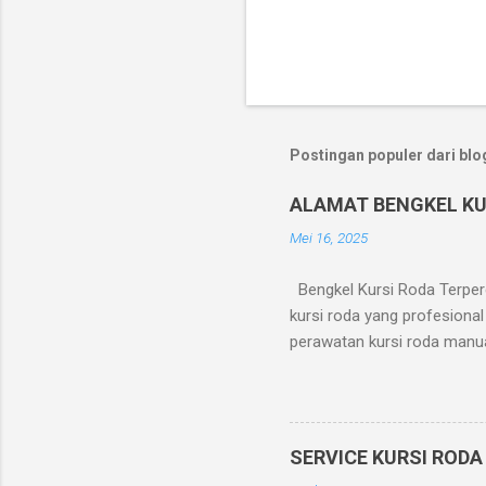
Postingan populer dari blog
ALAMAT BENGKEL KU
Mei 16, 2025
Bengkel Kursi Roda Terperc
kursi roda yang profesional
perawatan kursi roda manua
Perbaikan roda dan ban kur
motor kursi roda elektrik 
Kursi Roda Jl. Dr. Makaliwe
– 18.00 WIB Kenapa Memilih
SERVICE KURSI ROD
(area Jakarta dan sekitarny