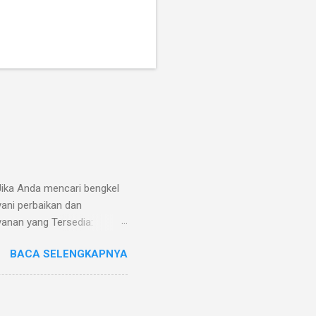
Jika Anda mencari bengkel
yani perbaikan dan
yanan yang Tersedia:
dan lipatan Perbaikan
BACA SELENGKAPNYA
Alamat Bengkel: Bengkel
onal: Senin – Sabtu, 08.00
 asli Layanan jemput-antar
terasa tidak nyaman